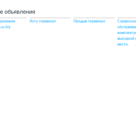
ие объявления
приемник
Лото терминал
Продам терминал
Сервисно
 sm б/у
обслужив
комплекту
выездной 
месте.