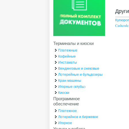
Друг
Купюро
Cashcode
Терминалы и киоски
Платежные
Кофейные
Инстаматы
Вендинговые и снековые
Лотерейные и бульдозеры
Кран-машины
Игорные (клубы)
Киоски
Программное
обеспечение
Платежное
Лотерейное и биржевое
Игорное
Услуги и работа