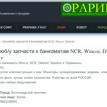
объявления о продаже
 И СОФТ
РЕКЛАМА У НАС
ХОЛИ
ROBOT
ФОНД
есь
» Куплюб/у запчасти к банкоматам NCR, Wincor, Diebold
юб/у запчасти к банкоматам NCR, Wincor, Di
0
Ᵽ
 банкоматы Wincor, NCR, Deibold, Nautilus и Терминалы
б/у
куплю комплектующие к ним. Мониторы, купюроприемники, модемы, клав
 по фото, куплю любое количество. Работаю по всей РОССИИ
трю любые предложения
/Город:
Волгоградский проспект
тное лицо:
Артем
79663106955