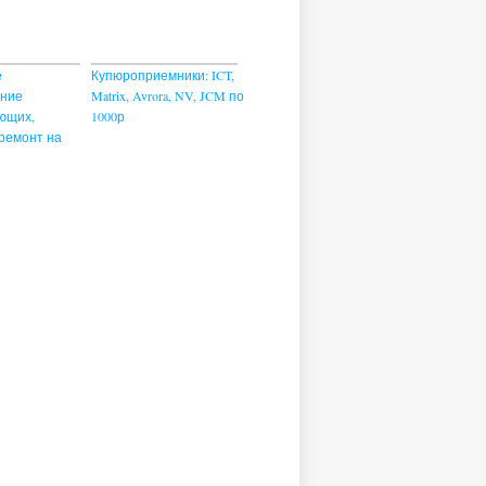
е
Купюроприемники: ICT,
ание
Matrix, Avrora, NV, JCM по
ющих,
1000р
ремонт на