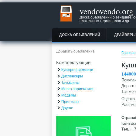
vendovendo.org
Доска объявлений о вендинге, 
платежных терминалов и др.
ДОСКА ОБЪЯВЛЕНИЙ
ДРАЙВЕРЫ
Вы зд
Добавить объявление
Главная
Комплектующие
Купл
Купюроприемники
14400
Диспенсеры
Покупаю
Тачскрины
Дорого 
Монетоприемники
Так же 
Модемы
Оценка
Принтеры
Рассмо
Другое
Страна
Контак
Тел.:
+