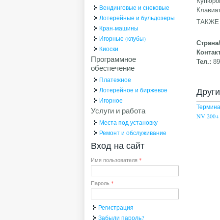
Купюро
Вендинговые и снековые
Клавиа
Лотерейные и бульдозеры
ТАКЖЕ
Кран-машины
Игорные (клубы)
Страна
Киоски
Контак
Программное
Тел.:
8
обеспечение
Платежное
Друг
Лотерейное и биржевое
Игорное
Термина
Услуги и работа
NV 200+
Места под установку
Ремонт и обслуживание
Вход на сайт
Имя пользователя
*
Пароль
*
Регистрация
Забыли пароль?