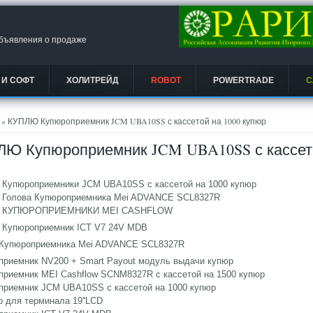
объявления о продаже
 И СОФТ
ХОЛИТРЕЙД
ROBOT
POWERTRADE
С
есь
» КУПЛЮ Купюроприемник JCM UBA10SS с кассетой на 1000 купюр
Ю Купюроприемник JCM UBA10SS с кассето
Купюроприемники JCM UBA10SS с кассетой на 1000 купюр
Голова Купюроприемника Mei ADVANCE SCL8327R
 КУПЮРОПРИЕМНИКИ MEI CASHFLOW
Купюроприемник ICT V7 24V MDB
 Купюроприемника Mei ADVANCE SCL8327R
приемник NV200 + Smart Payout модуль выдачи купюр
приемник MEI Cashflow SCNM8327R c кассетой на 1500 купюр
приемник JCM UBA10SS с кассетой на 1000 купюр
 для терминала 19''LCD