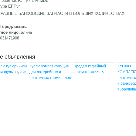
приемник ICT V7 24V MDB
тура EPPv4
 РАЗНЫЕ БАНКОВСКИЕ ЗАПЧАСТИ В БОЛЬШИХ КОЛИЧЕСТВАХ
/Город:
москва
тное лицо:
алина
9031471908
ие объявления
л с купюрником
Куплю комплектующие
Продам кофейный
КУПЛЮ
 модуль выдачи
для лотерейных и
автомат Colibri C5
КОМПЛЕК
платежных терминалов.
платежны
и банковск
оборудов