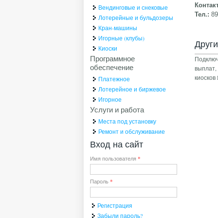
Контак
Вендинговые и снековые
Тел.:
8
Лотерейные и бульдозеры
Кран-машины
Игорные (клубы)
Друг
Киоски
Программное
Подключ
обеспечение
выплат,
киоско
Платежное
Лотерейное и биржевое
Игорное
Услуги и работа
Места под установку
Ремонт и обслуживание
Вход на сайт
Имя пользователя
*
Пароль
*
Регистрация
Забыли пароль?