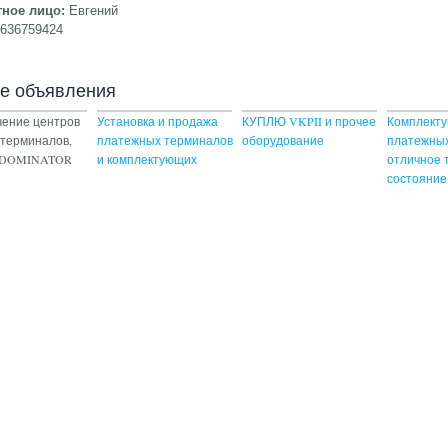
тное лицо:
Евгений
9636759424
ие объявления
ение центров
Установка и продажа
КУПЛЮ VKPII и прочее
Комплект
 терминалов,
платежных терминалов
оборудование
платежных
в DOMINATOR
и комплектующих
отличное 
состояние