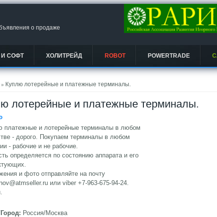
объявления о продаже
 И СОФТ
ХОЛИТРЕЙД
ROBOT
POWERTRADE
С
есь
» Куплю лотерейные и платежные терминалы.
ю лотерейные и платежные терминалы.
Ᵽ
ю платежные и лотерейные терминалы в любом
тве - дорого. Покупаем терминалы в любом
ии - рабочие и не рабочие.
ть определяется по состоянию аппарата и его
ктующих.
ения и фото отправляйте на почту
nov@atmseller.ru
или viber +7-963-675-94-24.
.
/Город:
Россия/Москва