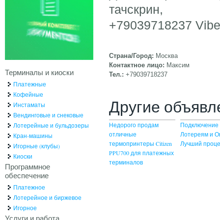
тачскрин,
+79039718237 Vibe
Страна/Город:
Москва
Контактное лицо:
Максим
Терминалы и киоски
Тел.:
+79039718237
Платежные
Кофейные
Другие объявл
Инстаматы
Вендинговые и снековые
Недорого продам
Подключение 
Лотерейные и бульдозеры
отличные
Лотереям и О
Кран-машины
термопринтеры Citizen
Лучший проце
Игорные (клубы)
PPU700 для платежных
Киоски
терминалов
Программное
обеспечение
Платежное
Лотерейное и биржевое
Игорное
Услуги и работа