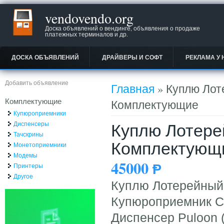
vendovendo.org
Доска объявлений о вендинге, объявления о продаже
платежных терминалов и др.
ДОСКА ОБЪЯВЛЕНИЙ
ДРАЙВЕРЫ И СОФТ
РЕКЛАМА У 
Вы здесь
Добавить объявление
Главная
» Куплю Лот
Комплектующие
Комплектующие
Купюроприемники
Куплю Лотере
Диспенсеры
Тачскрины
Комплектующ
Монетоприемники
Модемы
45000
Ᵽ
Принтеры
Другое
Куплю Лотерейный
Купюроприемник Ca
Диспенсер Puloon 