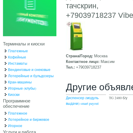
тачскрин,
+79039718237 Vibe
Терминалы и киоски
Платежные
Страна/Город:
Москва
Кофейные
Контактное лицо:
Максим
Инстаматы
Тел.:
+79039718237
Вендинговые и снековые
Лотерейные и бульдозеры
Кран-машины
Другие объявл
Игорные (клубы)
Киоски
Диспенсер (модуль
TG 2480 б/у
Программное
выдачи) smart payout
обеспечение
Платежное
Лотерейное и биржевое
Игорное
Услуги и работа