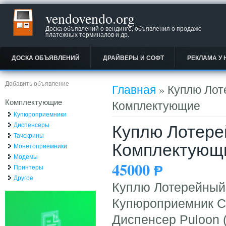
vendovendo.org
Доска объявлений о вендинге, объявления о продаже
платежных терминалов и др.
ДОСКА ОБЪЯВЛЕНИЙ
ДРАЙВЕРЫ И СОФТ
РЕКЛАМА У 
Вы здесь
Добавить объявление
Главная
» Куплю Лот
Комплектующие
Комплектующие
Купюроприемники
Куплю Лотере
Диспенсеры
Тачскрины
Комплектующ
Монетоприемники
Модемы
45000
Ᵽ
Принтеры
Другое
Куплю Лотерейный
Купюроприемник Ca
Диспенсер Puloon 