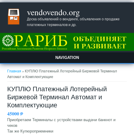
vendovendo.org
Доска объявлений о вендинге, объявления о продаже
платежных терминалов и др.
NAVIGATION
Вы здесь
Главная
» КУПЛЮ Платежный Лотерейный Биржевой Терминал
Автомат и Комплектующие
КУПЛЮ Платежный Лотерейный
Биржевой Терминал Автомат и
Комплектующие
45000
Ᵽ
Приобретаем Терминалы с устройствами выдачи банкнот и
чеков
Так же Купюроприемники