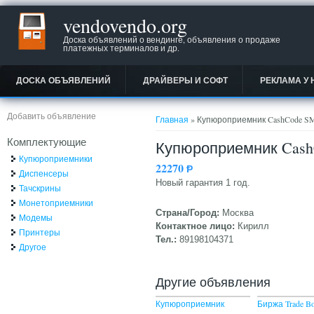
vendovendo.org
Доска объявлений о вендинге, объявления о продаже
платежных терминалов и др.
ДОСКА ОБЪЯВЛЕНИЙ
ДРАЙВЕРЫ И СОФТ
РЕКЛАМА У 
Вы здесь
Добавить объявление
Главная
» Купюроприемник CashCode SM
Комплектующие
Купюроприемник Cash
Купюроприемники
22270
Ᵽ
Диспенсеры
Новый гарантия 1 год.
Тачскрины
Монетоприемники
Страна/Город:
Москва
Модемы
Контактное лицо:
Кирилл
Принтеры
Тел.:
89198104371
Другое
Другие объявления
Купюроприемник
Биржа Trade B