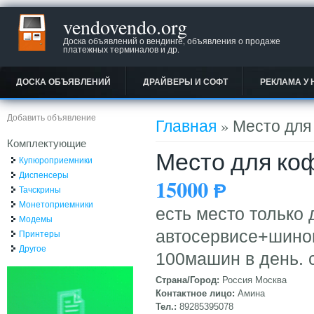
vendovendo.org
Доска объявлений о вендинге, объявления о продаже
платежных терминалов и др.
ДОСКА ОБЪЯВЛЕНИЙ
ДРАЙВЕРЫ И СОФТ
РЕКЛАМА У 
Вы здесь
Добавить объявление
Главная
» Место для
Комплектующие
Место для коф
Купюроприемники
Диспенсеры
15000
Ᵽ
Тачскрины
Монетоприемники
есть место только 
Модемы
автосервисе+шино
Принтеры
Другое
100машин в день. 
Страна/Город:
Россия Москва
Контактное лицо:
Амина
Тел.:
89285395078