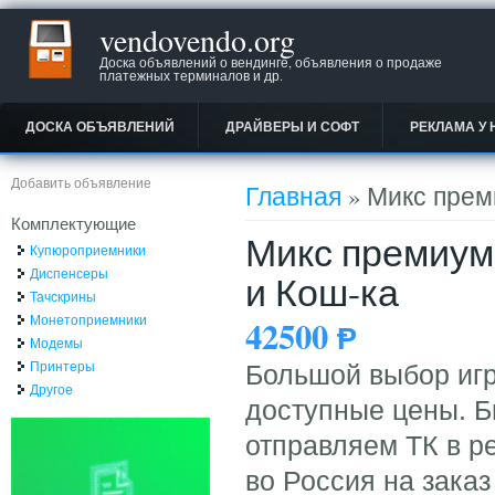
vendovendo.org
Доска объявлений о вендинге, объявления о продаже
платежных терминалов и др.
ДОСКА ОБЪЯВЛЕНИЙ
ДРАЙВЕРЫ И СОФТ
РЕКЛАМА У 
Вы здесь
Добавить объявление
Главная
» Микс прем
Комплектующие
Микс премиум 
Купюроприемники
Диспенсеры
и Кош-ка
Тачскрины
Монетоприемники
42500
Ᵽ
Модемы
Принтеры
Большой выбор игр
Другое
доступные цены. Бы
отправляем ТК в ре
во Россия на заказ