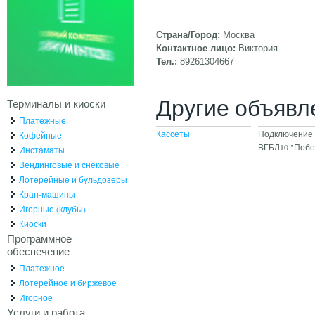
Страна/Город:
Москва
Контактное лицо:
Виктория
Тел.:
89261304667
Другие объявл
Терминалы и киоски
Платежные
Кассеты
Подключение 
Кофейные
ВГБЛ10 "Побе
Инстаматы
Вендинговые и снековые
Лотерейные и бульдозеры
Кран-машины
Игорные (клубы)
Киоски
Программное
обеспечение
Платежное
Лотерейное и биржевое
Игорное
Услуги и работа