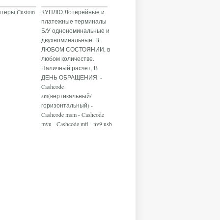
теры Custom
КУПЛЮ Лотерейные и
платежные терминалы
Б/У однономинальные и
двухноминальные. В
ЛЮБОМ СОСТОЯНИИ, в
любом количестве.
Наличный расчет, В
ДЕНЬ ОБРАЩЕНИЯ. -
Cashcode
sm(вертикальный/
горизонтальный) -
Cashcode msm - Cashcode
mvu - Cashcode mfl - nv9 usb