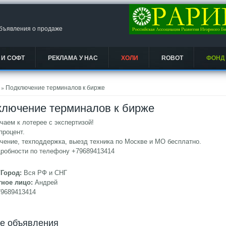
объявления о продаже
 И СОФТ
РЕКЛАМА У НАС
ХОЛИ
ROBOT
ФОНД
есь
» Подключение терминалов к бирже
лючение терминалов к бирже
аем к лотерее с экспертизой!
процент.
ение, техподдержка, выезд техника по Москве и МО бесплатно.
дробности по телефону +79689413414
/Город:
Вся РФ и СНГ
тное лицо:
Андрей
79689413414
ие объявления