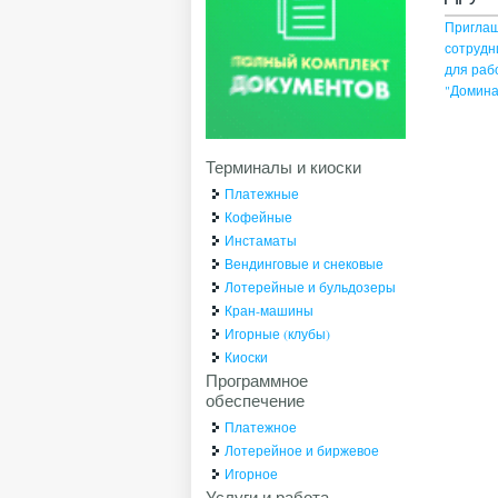
Приглаш
сотрудн
для раб
"Домина
Терминалы и киоски
Платежные
Кофейные
Инстаматы
Вендинговые и снековые
Лотерейные и бульдозеры
Кран-машины
Игорные (клубы)
Киоски
Программное
обеспечение
Платежное
Лотерейное и биржевое
Игорное
Услуги и работа