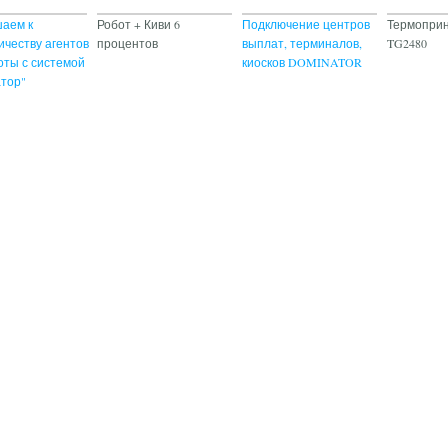
аем к
Робот + Киви 6
Подключение центров
Термоприн
ичеству агентов
процентов
выплат, терминалов,
TG2480
оты с системой
киосков DOMINATOR
тор"