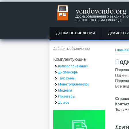
vendovendo.org
Доска объявлений о вендинге, 
платежных терминалов и др.
ДОСКА ОБЪЯВЛЕНИЙ
ДРАЙВЕРЫ
Вы зд
Добавить объявление
Главная
Комплектующие
Подк
Купюроприемники
Подключ
Диспенсеры
Низкий 
Тачскрины
Подключ
Монетоприемники
Все по
Модемы
Принтеры
Страна
Другое
Контак
Тел.:
+
Друг