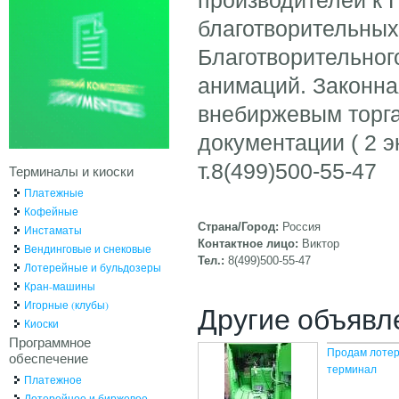
благотворительны
Благотворительног
анимаций. Законна
внебиржевым торга
документации ( 2 
т.8(499)500-55-47
Терминалы и киоски
Платежные
Кофейные
Страна/Город:
Россия
Инстаматы
Контактное лицо:
Виктор
Вендинговые и снековые
Тел.:
8(499)500-55-47
Лотерейные и бульдозеры
Кран-машины
Игорные (клубы)
Другие объявл
Киоски
Программное
Продам лоте
обеспечение
терминал
Платежное
Лотерейное и биржевое