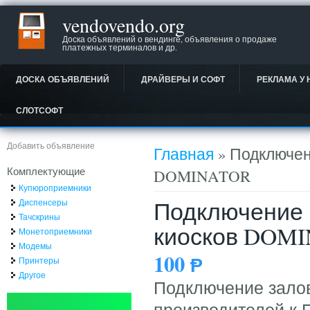
vendovendo.org
Доска объявлений о вендинге, объявления о продаже
платежных терминалов и др.
ДОСКА ОБЪЯВЛЕНИЙ
ДРАЙВЕРЫ И СОФТ
РЕКЛАМА У 
СЛОТСОФТ
Вы здесь
Добавить объявление
Главная
» Подключен
Комплектующие
DOMINATOR
Купюроприемники
Подключение 
Диспенсеры
Тачскрины
киосков DOM
Монетоприемники
Модемы
100
Ᵽ
Принтеры
Другое
Подключение залов
производителей к 