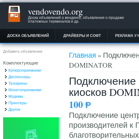
vendovendo.org
Доска объявлений о вендинге, объявления о продаже
платежных терминалов и др.
ДОСКА ОБЪЯВЛЕНИЙ
ДРАЙВЕРЫ И СОФТ
РЕКЛАМА У 
Вы здесь
Добавить объявление
Главная
» Подключен
Комплектующие
DOMINATOR
Купюроприемники
Подключение 
Диспенсеры
Тачскрины
киосков DOM
Монетоприемники
Модемы
100
Ᵽ
Принтеры
Другое
Подключение центр
производителей к 
благотворительны