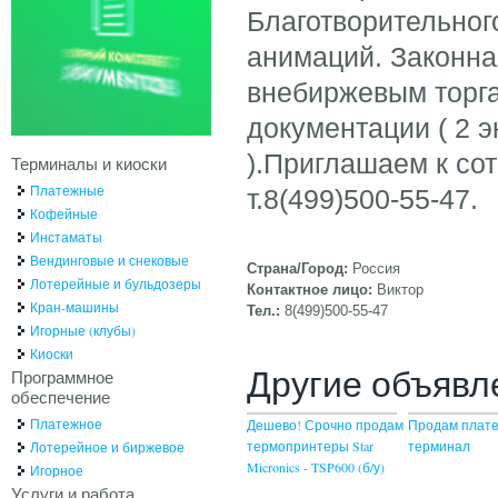
Благотворительног
анимаций. Законна
внебиржевым торга
документации ( 2 
).Приглашаем к со
Терминалы и киоски
Платежные
т.8(499)500-55-47.
Кофейные
Инстаматы
Вендинговые и снековые
Страна/Город:
Россия
Лотерейные и бульдозеры
Контактное лицо:
Виктор
Кран-машины
Тел.:
8(499)500-55-47
Игорные (клубы)
Киоски
Другие объявл
Программное
обеспечение
Платежное
Дешево! Срочно продам
Продам плат
термопринтеры Star
терминал
Лотерейное и биржевое
Micronics - TSP600 (б/у)
Игорное
Услуги и работа