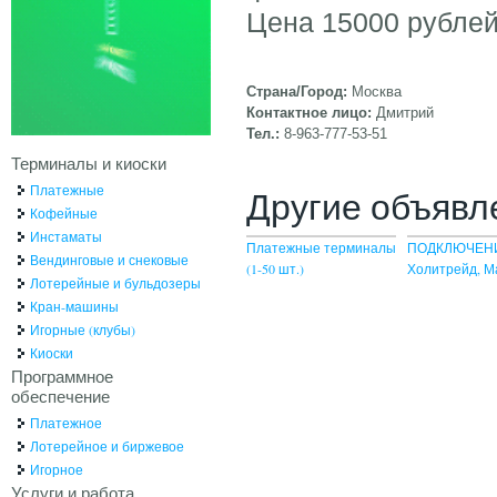
Цена 15000 рубле
Страна/Город:
Москва
Контактное лицо:
Дмитрий
Тел.:
8-963-777-53-51
Терминалы и киоски
Платежные
Другие объявл
Кофейные
Инстаматы
Платежные терминалы
ПОДКЛЮЧЕНИ
Вендинговые и снековые
(1-50 шт.)
Холитрейд, М
Лотерейные и бульдозеры
Кран-машины
Игорные (клубы)
Киоски
Программное
обеспечение
Платежное
Лотерейное и биржевое
Игорное
Услуги и работа