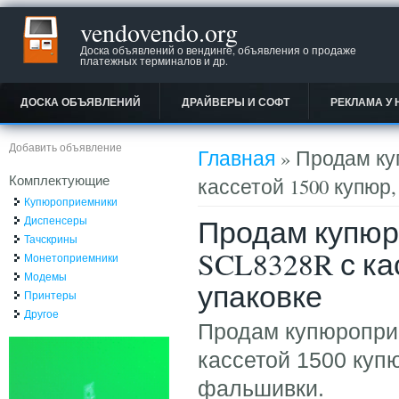
vendovendo.org
Доска объявлений о вендинге, объявления о продаже
платежных терминалов и др.
ДОСКА ОБЪЯВЛЕНИЙ
ДРАЙВЕРЫ И СОФТ
РЕКЛАМА У 
Вы здесь
Добавить объявление
Главная
» Продам ку
Комплектующие
кассетой 1500 купюр,
Купюроприемники
Продам купю
Диспенсеры
Тачскрины
SCL8328R с ка
Монетоприемники
Модемы
упаковке
Принтеры
Другое
Продам купюропри
кассетой 1500 купю
фальшивки.