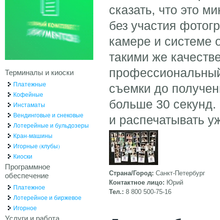
сказать, что это м
без участия фотог
камере и системе 
такими же качеств
профессиональный 
Терминалы и киоски
Платежные
съемки до получен
Кофейные
больше 30 секунд.
Инстаматы
Вендинговые и снековые
и распечатывать у
Лотерейные и бульдозеры
Кран-машины
Игорные (клубы)
Киоски
Программное
Страна/Город:
Санкт-Петербург
обеспечение
Контактное лицо:
Юрий
Платежное
Тел.:
8 800 500-75-16
Лотерейное и биржевое
Игорное
Услуги и работа