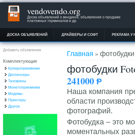
vendovendo.org
Доска объявлений о вендинге, объявления о продаже
платежных терминалов и др.
ДОСКА ОБЪЯВЛЕНИЙ
ДРАЙВЕРЫ И СОФТ
РЕКЛАМА У 
Вы здесь
Добавить объявление
Главная
» фотобудки 
Комплектующие
фотобудки Fot
Купюроприемники
Диспенсеры
241000
Ᵽ
Тачскрины
Монетоприемники
Наша компания пре
Модемы
области производс
Принтеры
Другое
фотографий.
Фотобудка – это м
моментальных раз