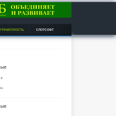
 ГРАМОТНОСТЬ
СЛОТСОФТ
вые
 в
ры,
вые