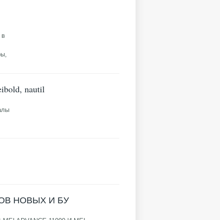
 в
ры,
old, nautil
алы
В НОВЫХ И БУ