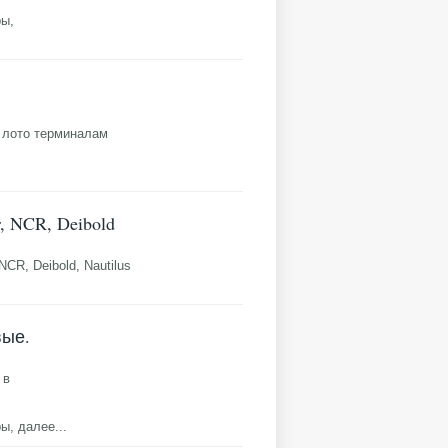
ры,
 лото терминалам
 NCR, Deibold
CR, Deibold, Nautilus
вые.
 в
ры,
далее...