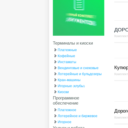
ДОР
Комплек
Терминалы и киоски
Платежные
Кофейные
Инстаматы
Купюр
Вендинговые и снековые
Лотерейные и бульдозеры
Комплек
Кран-машины
Игорные (клубы)
Киоски
Программное
обеспечение
Платежное
Дорог
Лотерейное и биржевое
Комплек
Игорное
Услуги и работа