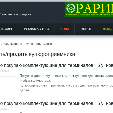
объявления о продаже
 И СОФТ
РЕКЛАМА У НАС
ХОЛИ
ROBOT
ФОНД
есь
» Купить/продать купюроприемники
ть/продать купюроприемники
о покупаю комплектующие для терминалов - б у, но
тующие
Покупаю дорого б/у, новые комплектующие для терминалов
любых количествах.
Купюроприемники, принтеры, кассеты, диспенсеры, монито
далее...
о покупаю комплектующие для терминалов - б у, но
тующие