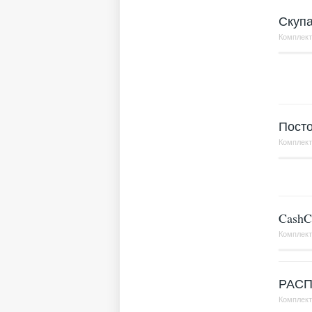
Скупа
Комплек
Посто
Комплек
CashC
Комплек
РАС
Комплек