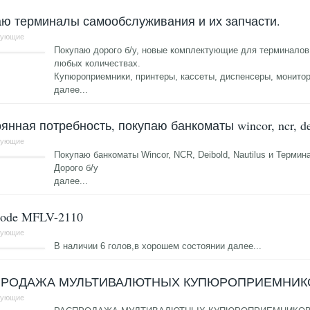
ю терминалы самообслуживания и их запчасти.
тующие
Покупаю дорого б/у, новые комплектующие для терминалов
любых количествах.
Купюроприемники, принтеры, кассеты, диспенсеры, монито
далее...
янная потребность, покупаю банкоматы wincor, ncr, deib
тующие
Покупаю банкоматы Wincor, NCR, Deibold, Nautilus и Термин
Дорого б/у
далее...
ode MFLV-2110
тующие
В наличии 6 голов,в хорошем состоянии
далее...
ПРОДАЖА МУЛЬТИВАЛЮТНЫХ КУПЮРОПРИЕМНИКО
тующие