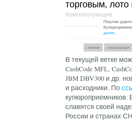
торговым, лото и
Комплектующие
Покупаю дорого
Купюроприемник
далее...
Страницы
« первая
‹ предыдущая
В текущей ветке мо
CashCode MFL, CashCod
JBM DBV300 и др. но
и расходники. По
сс
купюроприемников. 
славятся своей над
России и странах СН