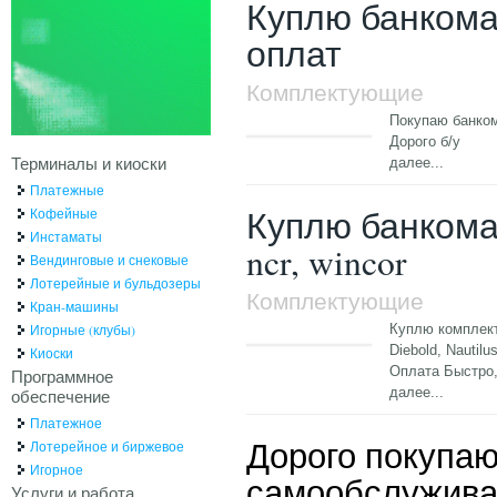
Куплю банкомат
оплат
Комплектующие
Покупаю банком
Дорого б/у
Терминалы и киоски
далее...
Платежные
Куплю банкома
Кофейные
Инстаматы
ncr, wincor
Вендинговые и снековые
Лотерейные и бульдозеры
Комплектующие
Кран-машины
Игорные (клубы)
Куплю комплек
Diebold, Nautilu
Киоски
Оплата Быстро,
Программное
далее...
обеспечение
Платежное
Дорого покупаю
Лотерейное и биржевое
Игорное
самообслуживан
Услуги и работа