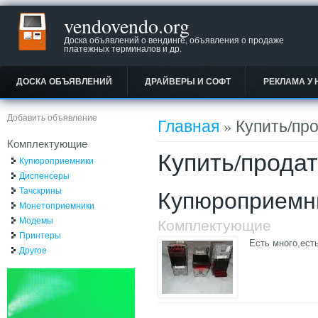
vendovendo.org
Доска объявлений о вендинге, объявления о продаже
платежных терминалов и др.
ДОСКА ОБЪЯВЛЕНИЙ
ДРАЙВЕРЫ И СОФТ
РЕКЛАМА У 
Вы здесь
Добавить объявление
Главная
» Купить/пр
Комплектующие
Купить/прода
Купюроприемники
Диспенсеры
Тачскрины
Купюроприемни
Монетоприемники
Модемы
Комплектующие
Принтеры
Есть много,ест
Другое